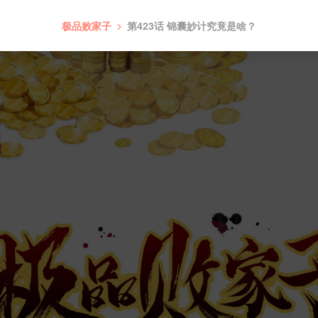
极品败家子
第423话 锦囊妙计究竟是啥？