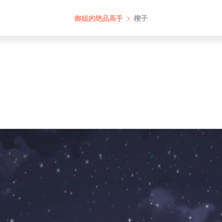
御姐的绝品高手
楔子