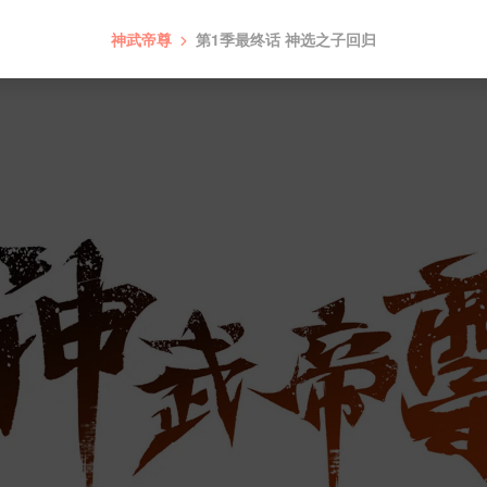
神武帝尊
第1季最终话 神选之子回归